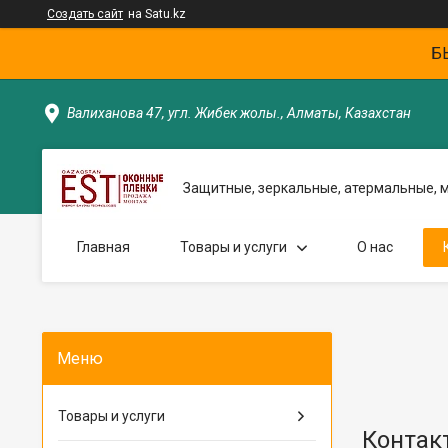
Создать сайт
на Satu.kz
Б
Валиханова 47, угл. Жибек жолы., Алматы, Казахстан
Защитные, зеркальные, атермальные, 
Главная
Товары и услуги
О нас
Товары и услуги
Контак