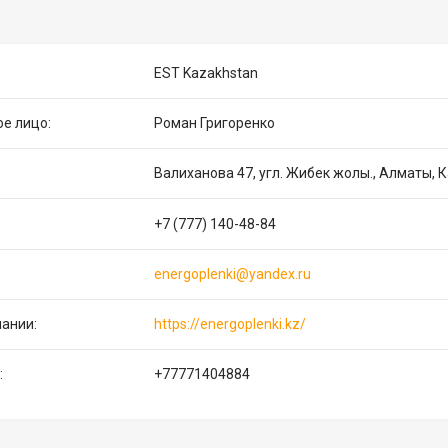
EST Kazakhstan
Роман Григоренко
Валиханова 47, угл. Жибек жолы., Алматы, 
+7 (777) 140-48-84
energoplenki@yandex.ru
https://energoplenki.kz/
+77771404884