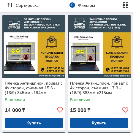
любой обстановке, делая использование устройства более
Сортировка
0
Фильтры
комфортным и безопасным.
Пленка Анти-шпион, приват с
Пленка Анти-шпион, приват с
4х сторон, съемная 15.6 -
4х сторон, съемная 17.3 -
(16/9) 345мм х194мм
(16/9) 383мм х215мм
В наличии
В наличии
14 000
15 000
₸
₸
Купить
Купить