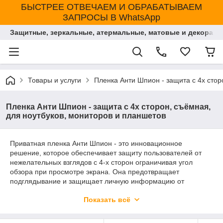
БЫСТРЕЕ ОТВЕЧАЕМ И ОБРАБАТЫВАЕМ
ЗАПРОСЫ В WhatsApp
Защитные, зеркальные, атермальные, матовые и декорати
Товары и услуги
Пленка Анти Шпион - защита с 4х стор
Пленка Анти Шпион - защита с 4х сторон, съёмная,
для ноутбуков, мониторов и планшетов
Приватная пленка Анти Шпион - это инновационное
решение, которое обеспечивает защиту пользователей от
нежелательных взглядов с 4‑х сторон ограничивая угол
обзора при просмотре экрана. Она предотвращает
подглядывание и защищает личную информацию от
посторонних глаз. Анти Шпион также снижает блики и
Показать всё
отражения, улучшая качество изображения, уменьшая
усталость глаз. Это незаметное дополнение для вашего
устройства помогает сохранить конфиденциальность в