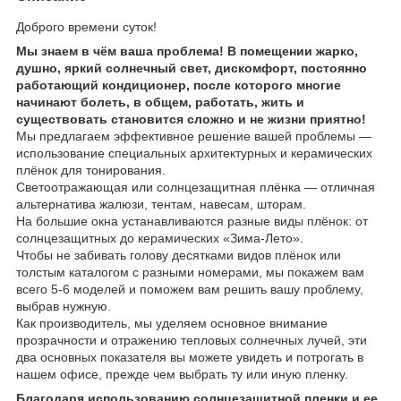
Доброго времени суток!
Мы знаем в чём ваша проблема! В помещении жарко,
душно, яркий солнечный свет, дискомфорт, постоянно
работающий кондиционер, после которого многие
начинают болеть, в общем, работать, жить и
существовать становится сложно и не жизни приятно!
Мы предлагаем эффективное решение вашей проблемы —
использование специальных архитектурных и керамических
плёнок для тонирования.
Светоотражающая или солнцезащитная плёнка — отличная
альтернатива жалюзи, тентам, навесам, шторам.
На большие окна устанавливаются разные виды плёнок: от
солнцезащитных до керамических «Зима-Лето».
Чтобы не забивать голову десятками видов плёнок или
толстым каталогом с разными номерами, мы покажем вам
всего 5-6 моделей и поможем вам решить вашу проблему,
выбрав нужную.
Как производитель, мы уделяем основное внимание
прозрачности и отражению тепловых солнечных лучей, эти
два основных показателя вы можете увидеть и потрогать в
нашем офисе, прежде чем выбрать ту или иную пленку.
Благодаря использованию солнцезащитной пленки и ее