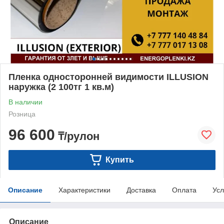
Пленка односторонней видимости ILLUSION
наружка (2 100тг 1 кв.м)
В наличии
Розница
96 600
₸/рулон
Купить
Описание
Характеристики
Доставка
Оплата
Усл
Описание