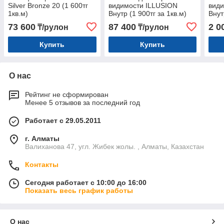
Silver Bronze 20 (1 600тг
видимости ILLUSION
види
1кв.м)
Внутр (1 900тг за 1кв.м)
Внут
73 600
87 400
2 0
₸/рулон
₸/рулон
Купить
Купить
О нас
Рейтинг не сформирован
Менее 5 отзывов за последний год
Работает с 29.05.2011
г. Алматы
Валиханова 47, угл. Жибек жолы. , Алматы, Казахстан
Контакты
Сегодня работает с 10:00 до 16:00
Показать весь график работы
О нас