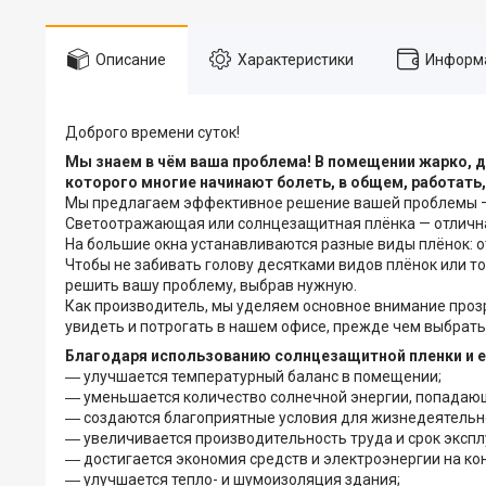
Описание
Характеристики
Информа
Доброго времени суток!
Мы знаем в чём ваша проблема! В помещении жарко, 
которого многие начинают болеть, в общем, работать,
Мы предлагаем эффективное решение вашей проблемы — 
Светоотражающая или солнцезащитная плёнка — отличная
На большие окна устанавливаются разные виды плёнок: 
Чтобы не забивать голову десятками видов плёнок или 
решить вашу проблему, выбрав нужную.
Как производитель, мы уделяем основное внимание проз
увидеть и потрогать в нашем офисе, прежде чем выбрать 
Благодаря использованию солнцезащитной пленки и е
― улучшается температурный баланс в помещении;
― уменьшается количество солнечной энергии, попадающ
― создаются благоприятные условия для жизнедеятель
― увеличивается производительность труда и срок эксп
― достигается экономия средств и электроэнергии на к
― улучшается тепло- и шумоизоляция здания;