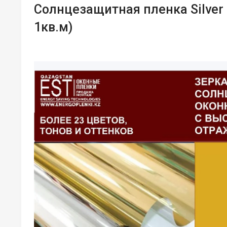
Cолнцезащитная пленка Silver G
1кв.м)