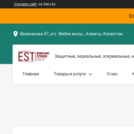
Создать сайт
на Satu.kz
Б
Валиханова 47, угл. Жибек жолы., Алматы, Казахстан
Защитные, зеркальные, атермальные, 
Главная
Товары и услуги
О нас