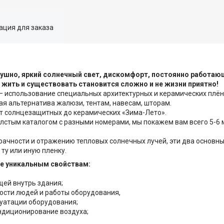
ция для заказа
душно, яркий солнечный свет, дискомфорт, постоянно работаю
 жить и существовать становится сложно и не жизни приятно!
использование специальных архитектурных и керамических плён
 альтернатива жалюзи, тентам, навесам, шторам.
от солнцезащитных до керамических «Зима-Лето».
толстым каталогом с разными номерами, мы покажем вам всего 5-6
рачности и отражению тепловых солнечных лучей, эти два основн
ту или иную пленку.
е уникальным свойствам:
ей внутрь здания;
ности людей и работы оборудования,
луатации оборудования;
ондиционирование воздуха;