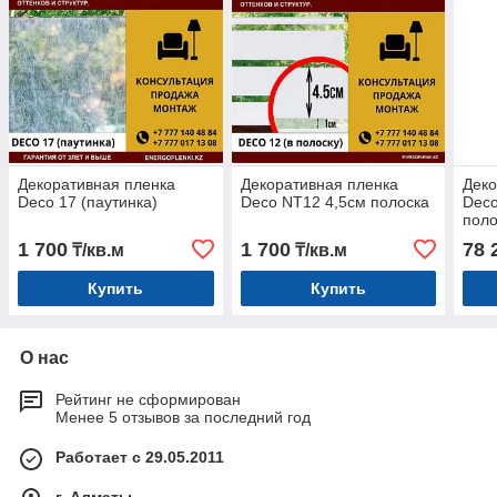
Декоративная пленка
Декоративная пленка
Деко
Deco 17 (паутинка)
Deco NT12 4,5см полоска
Deco
поло
1 700
1 700
78 
₸/кв.м
₸/кв.м
Купить
Купить
О нас
Рейтинг не сформирован
Менее 5 отзывов за последний год
Работает с 29.05.2011