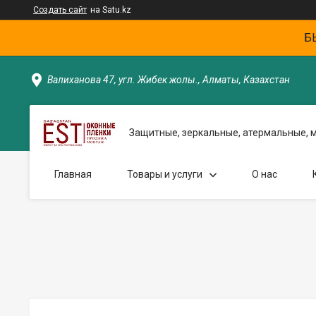
Создать сайт
на Satu.kz
Б
Валиханова 47, угл. Жибек жолы., Алматы, Казахстан
Защитные, зеркальные, атермальные, 
Главная
Товары и услуги
О нас