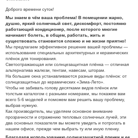
Доброго времени суток!
Мы знаем в чём ваша проблема! В помещении жарко,
душно, яркий солнечный свет, дискомфорт, постоянно
работающий кондиционер, после которого многие
начинают болеть, в общем, работать, жить и
существовать становится сложно и не жизни приятно!
Мы предлагаем эффективное решение вашей проблемы —
использование специальных архитектурных и керамических
плёнок для тонирования.
Светоотражающая или солнцезащитная плёнка — отличная
альтернатива жалюзи, тентам, навесам, шторам.
На большие окна устанавливаются разные виды плёнок: от
солнцезащитных до керамических «Зима-Лето».
Чтобы не забивать голову десятками видов плёнок или
толстым каталогом с разными номерами, мы покажем вам
всего 5-6 моделей и поможем вам решить вашу проблему,
выбрав нужную.
Как производитель, мы уделяем основное внимание
прозрачности и отражению тепловых солнечных лучей, эти
два основных показателя вы можете увидеть и потрогать в
нашем офисе, прежде чем выбрать ту или иную пленку.
Благодаря использованию солнцезащитной пленки и ее