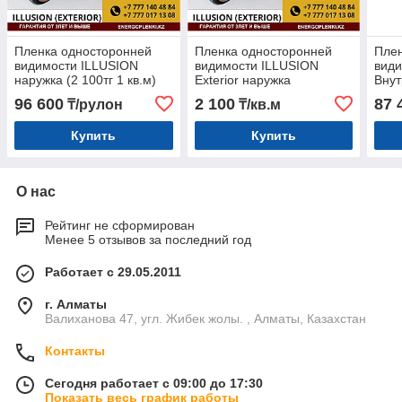
Пленка односторонней
Пленка односторонней
Плен
видимости ILLUSION
видимости ILLUSION
види
наружка (2 100тг 1 кв.м)
Exterior наружка
Внут
96 600
2 100
87 
₸/рулон
₸/кв.м
Купить
Купить
О нас
Рейтинг не сформирован
Менее 5 отзывов за последний год
Работает с 29.05.2011
г. Алматы
Валиханова 47, угл. Жибек жолы. , Алматы, Казахстан
Контакты
Сегодня работает с 09:00 до 17:30
Показать весь график работы