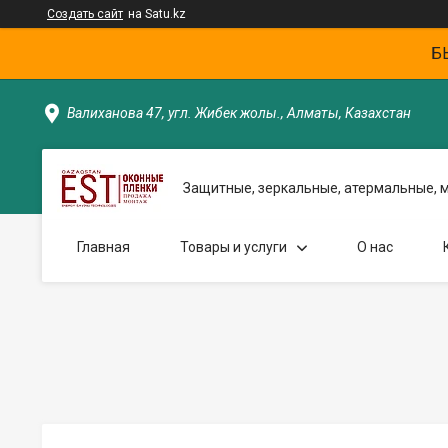
Создать сайт
на Satu.kz
Б
Валиханова 47, угл. Жибек жолы., Алматы, Казахстан
Защитные, зеркальные, атермальные, 
Главная
Товары и услуги
О нас