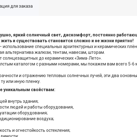
ция для заказа
душно, яркий солнечный свет, дискомфорт, постоянно работаю
 жить и существовать становится сложно и не жизни приятно!
использование специальных архитектурных и керамических плён
 альтернатива жалюзи, тентам, навесам, шторам.
от солнцезащитных до керамических «Зима-Лето».
толстым каталогом с разными номерами, мы покажем вам всего 5-6
рачности и отражению тепловых солнечных лучей, эти два основн
ту или иную пленку.
е уникальным свойствам:
ей внутрь здания;
ности людей и работы оборудования,
луатации оборудования;
ондиционирование воздуха;
ость и огнестойкость остекления;
идимости;