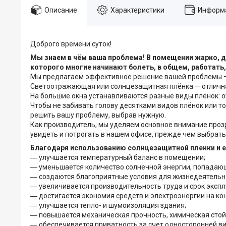
Описание
Характеристики
Информа
Доброго времени суток!
Мы знаем в чём ваша проблема! В помещении жарко, 
которого многие начинают болеть, в общем, работать,
Мы предлагаем эффективное решение вашей проблемы — 
Светоотражающая или солнцезащитная плёнка — отличная
На большие окна устанавливаются разные виды плёнок: 
Чтобы не забивать голову десятками видов плёнок или 
решить вашу проблему, выбрав нужную.
Как производитель, мы уделяем основное внимание проз
увидеть и потрогать в нашем офисе, прежде чем выбрать 
Благодаря использованию солнцезащитной пленки и е
― улучшается температурный баланс в помещении;
― уменьшается количество солнечной энергии, попадающ
― создаются благоприятные условия для жизнедеятель
― увеличивается производительность труда и срок эксп
― достигается экономия средств и электроэнергии на к
― улучшается тепло- и шумоизоляция здания;
― повышается механическая прочность, химическая стойк
― обеспечивается приватность за счет односторонней в